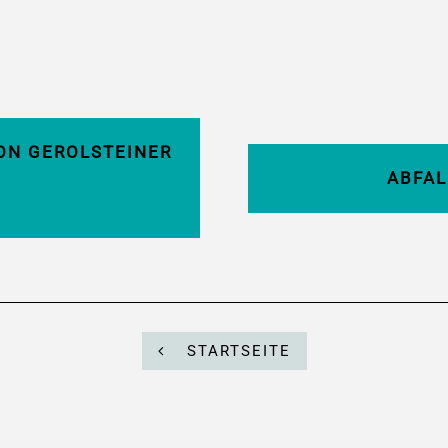
ON GEROLSTEINER
ABFAL
D
STARTSEITE