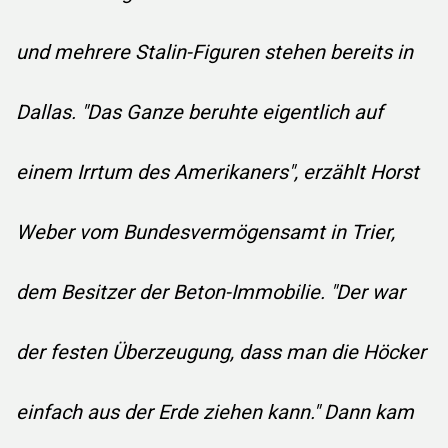
CHRONIK
und mehrere Stalin-Figuren stehen bereits in
WAPPEN
Dallas. "Das Ganze beruhte eigentlich auf
WEGEKREUZE
einem Irrtum des Amerikaners", erzählt Horst
WESTWALL STORY
Weber vom Bundesvermögensamt in Trier,
dem Besitzer der Beton-Immobilie. "Der war
TOURISMUS
der festen Überzeugung, dass man die Höcker
einfach aus der Erde ziehen kann." Dann kam